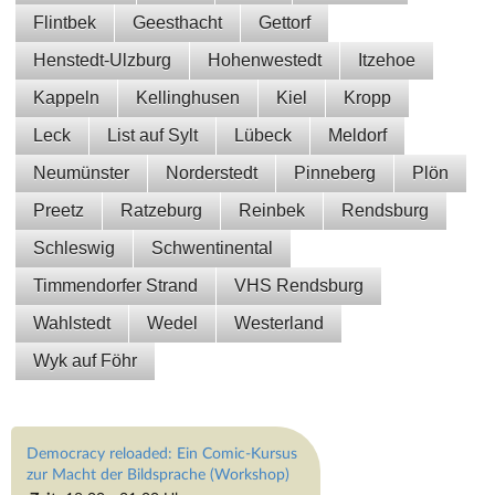
Flintbek
Geesthacht
Gettorf
Henstedt-Ulzburg
Hohenwestedt
Itzehoe
Kappeln
Kellinghusen
Kiel
Kropp
Leck
List auf Sylt
Lübeck
Meldorf
Neumünster
Norderstedt
Pinneberg
Plön
Preetz
Ratzeburg
Reinbek
Rendsburg
Schleswig
Schwentinental
Timmendorfer Strand
VHS Rendsburg
Wahlstedt
Wedel
Westerland
Wyk auf Föhr
Democracy reloaded: Ein Comic-Kursus
zur Macht der Bildsprache (Workshop)